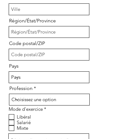
Région/État/Province
Code postal/ZIP
Pays
Profession
O
Mode d'exercice
*
b
Libéral
l
Salarié
i
g
Mixte
a
t