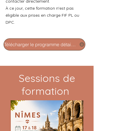
entre 12 mois et 3 ans

contacter directement.
À ce jour, cette formation n'est pas
- Évaluation orthophonique entre 
éligible aux prises en charge FIF PL ou
1 et 3 ans

DPC.
- Repérage des troubles du 
neurodéveloppement

- Études de cas cliniques
Télécharger le programme détaillé
Sessions de
formation