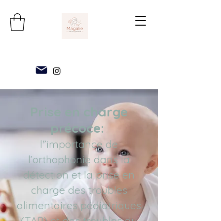
Prise en charge
précoce:
l'’importance de
l’orthophonie dans la
détection et la prise en
charge des troubles
alimentaires pédiatriques
(TAP) et des troubles du