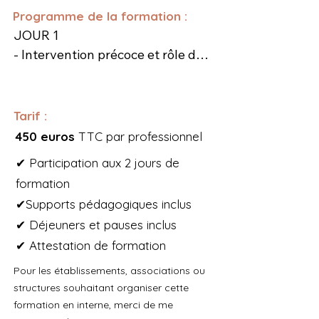
Programme de la formation :
JOUR 1

- Intervention précoce et rôle de 
l'orthophoniste

- Développement in utero et 
prématurité

Tarif :
- Développement du nourrisson 
450 euros
TTC par professionnel
entre 0 et 12 mois

✔ Participation aux 2 jours de
- Evaluation orthophonique du 
formation
nourrisson 

✔Supports pédagogiques inclus
✔ Déjeuners et pauses inclus
JOUR 2

✔ Attestation de formation
- Accompagnement précoce des 
troubles alimentaires 
Pour les établissements, associations ou
pédiatriques

structures souhaitant organiser cette
- Développement de l'enfant 
formation en interne, merci de me